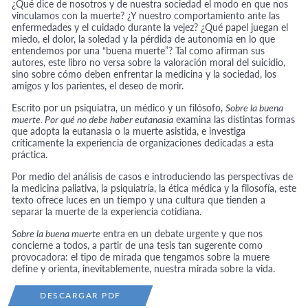
¿Qué dice de nosotros y de nuestra sociedad el modo en que nos
vinculamos con la muerte? ¿Y nuestro comportamiento ante las
enfermedades y el cuidado durante la vejez? ¿Qué papel juegan el
miedo, el dolor, la soledad y la pérdida de autonomía en lo que
entendemos por una “buena muerte”? Tal como afirman sus
autores, este libro no versa sobre la valoración moral del suicidio,
sino sobre cómo deben enfrentar la medicina y la sociedad, los
amigos y los parientes, el deseo de morir.
Escrito por un psiquiatra, un médico y un filósofo,
Sobre la buena
muerte. Por qué no debe haber eutanasia
examina las distintas formas
que adopta la eutanasia o la muerte asistida, e investiga
críticamente la experiencia de organizaciones dedicadas a esta
práctica.
Por medio del análisis de casos e introduciendo las perspectivas de
la medicina paliativa, la psiquiatría, la ética médica y la filosofía, este
texto ofrece luces en un tiempo y una cultura que tienden a
separar la muerte de la experiencia cotidiana.
Sobre la buena muerte
entra en un debate urgente y que nos
concierne a todos, a partir de una tesis tan sugerente como
provocadora: el tipo de mirada que tengamos sobre la muere
define y orienta, inevitablemente, nuestra mirada sobre la vida.
DESCARGAR PDF