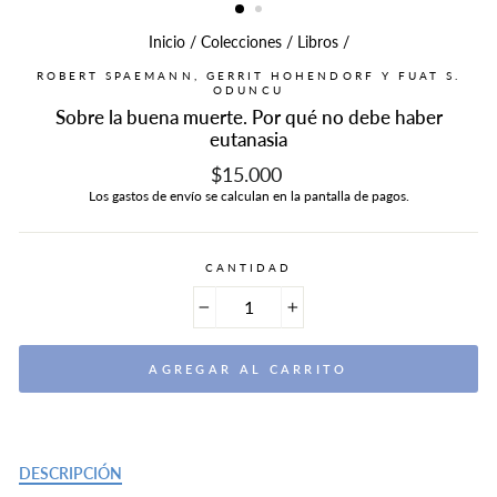
Inicio
/
Colecciones
/
Libros
/
ROBERT SPAEMANN, GERRIT HOHENDORF Y FUAT S.
ODUNCU
Sobre la buena muerte. Por qué no debe haber
eutanasia
Precio
$15.000
habitual
Los
gastos de envío
se calculan en la pantalla de pagos.
CANTIDAD
−
+
AGREGAR AL CARRITO
DESCRIPCIÓN