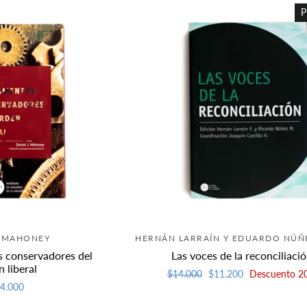
P
L MAHONEY
HERNÁN LARRAÍN Y EDUARDO NÚÑE
 conservadores del
Las voces de la reconciliaci
 liberal
Precio
$14.000
Precio
$11.200
Descuento 2
habitual
de
4.000
oferta