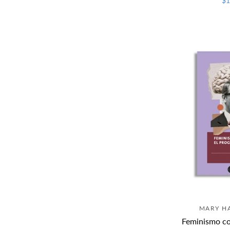
$1
MARY H
Feminismo co