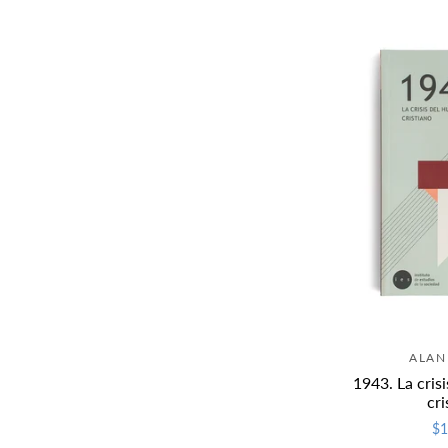
ALAN
1943. La cris
cri
$1