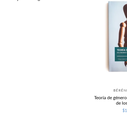
BÉRÉN
Teoría de géner
de lo
$1