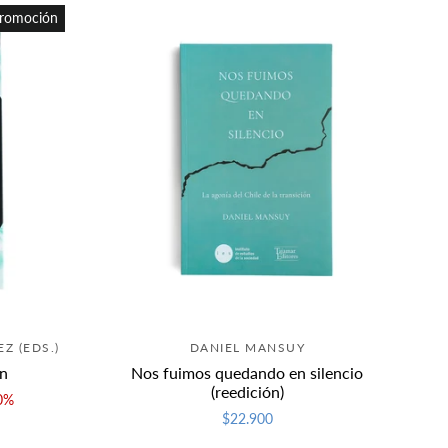
romoción
Z (EDS.)
DANIEL MANSUY
ón
Nos fuimos quedando en silencio
(reedición)
0%
$22.900