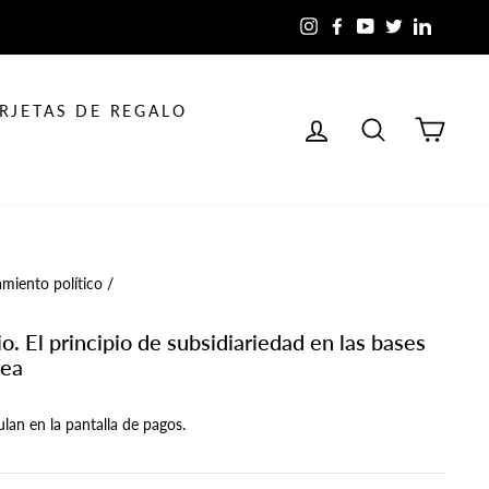
Instagram
Facebook
YouTube
Twitter
LinkedIn
RJETAS DE REGALO
INGRESAR
BUSCAR
CAR
miento político
/
io. El principio de subsidiariedad en las bases
pea
ulan en la pantalla de pagos.