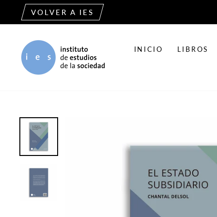
Ir
VOLVER A IES
directamente
al
contenido
INICIO
LIBROS