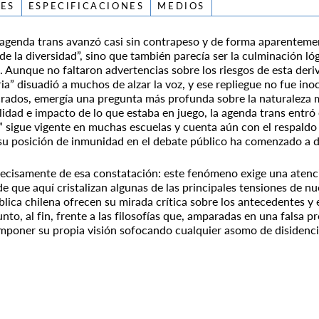
ES
ESPECIFICACIONES
MEDIOS
 agenda trans avanzó casi sin contrapeso y de forma aparentemen
 de la diversidad”, sino que también parecía ser la culminación l
. Aunque no faltaron advertencias sobre los riesgos de esta deri
ia” disuadió a muchos de alzar la voz, y ese repliegue no fue ino
ucrados, emergía una pregunta más profunda sobre la naturaleza 
lidad e impacto de lo que estaba en juego, la agenda trans entró e
 sigue vigente en muchas escuelas y cuenta aún con el respaldo 
e su posición de inmunidad en el debate público ha comenzado a
ecisamente de esa constatación: este fenómeno exige una atenc
de que aquí cristalizan algunas de las principales tensiones de n
lica chilena ofrecen su mirada crítica sobre los antecedentes y
to, al fin, frente a las filosofías que, amparadas en una falsa p
mponer su propia visión sofocando cualquier asomo de disidenci