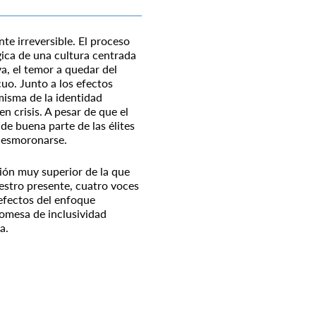
te irreversible. El proceso
ógica de una cultura centrada
va, el temor a quedar del
cuo. Junto a los efectos
misma de la identidad
n crisis. A pesar de que el
de buena parte de las élites
 desmoronarse.
ión muy superior de la que
uestro presente, cuatro voces
 efectos del enfoque
romesa de inclusividad
a.