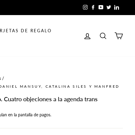
Instagram
Facebook
YouTube
Twitter
LinkedIn
RJETAS DE REGALO
INGRESAR
BUSCAR
CAR
s
/
DANIEL MANSUY, CATALINA SILES Y MANFRED
. Cuatro objeciones a la agenda trans
ulan en la pantalla de pagos.